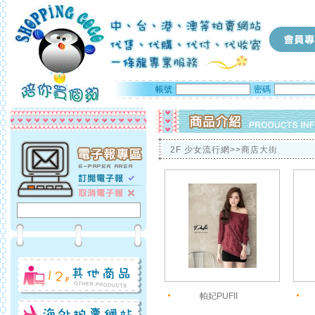
帳號
密碼
2F 少女流行網>>商店大街
帕妃PUFII