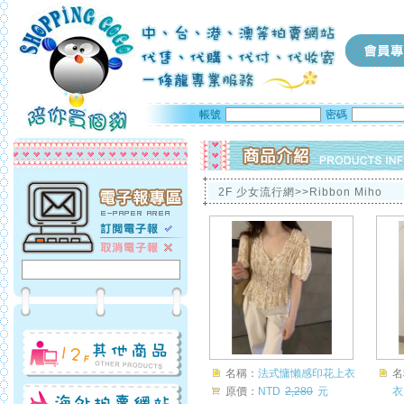
帳號
密碼
2F 少女流行網>>Ribbon Miho
名稱：
法式慵懶感印花上衣
名
原價：
NTD
2,280
元
衣