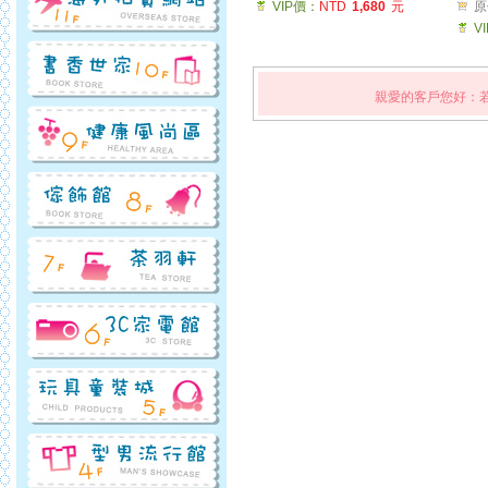
VIP價：
NTD
1,680
元
原
V
親愛的客戶您好：