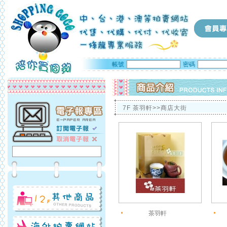
帳號
密碼
7F 茶羽軒>>商店大街
茶羽軒