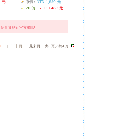
0
元
原價：
NTD
1,880
元
VIP價：
NTD
1,480
元
便會連結到官方網哦!
1.
｜
下十頁
最末頁
共1頁／共4項