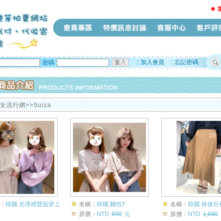
::
加入會員
::
忘記密碼
密碼
少女流行網>>Suiza
：
韓國 光澤感雙面穿上
名稱：
韓國 麵包T
名稱：
韓國 拼接百
原價：
NTD
890
元
原價：
NTD
1,680