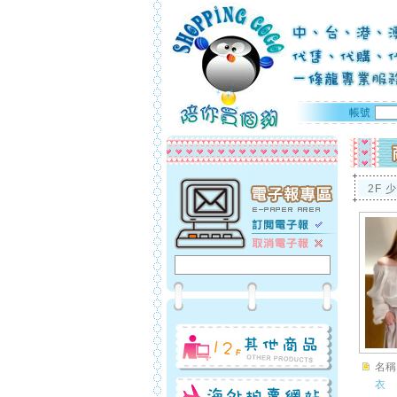
帳號
2F 
名稱
衣