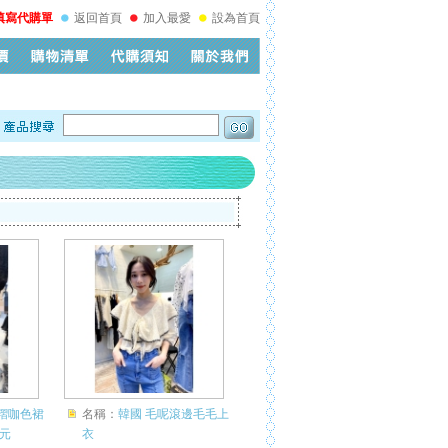
填寫代購單
返回首頁
加入最愛
設為首頁
褶咖色裙
名稱：
韓國 毛呢滾邊毛毛上
元
衣