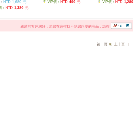
：
NTD
1,680
元
VIP價：
NTD
490
元
VIP價：
NTD
1,28
P價：
NTD
1,380
元
親愛的客戶您好：若您在這裡找不到您想要的商品，請按
第一頁
上十頁
｜