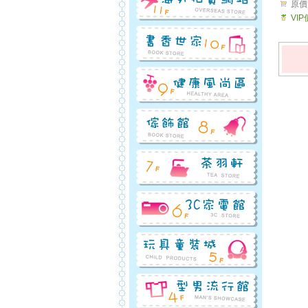
原價
VI