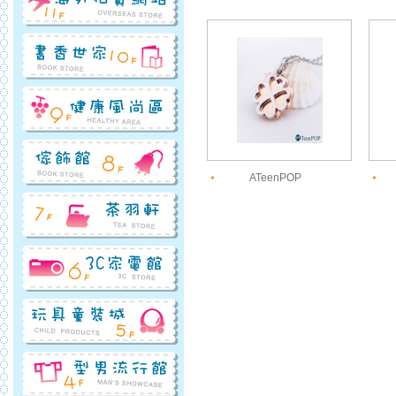
ATeenPOP