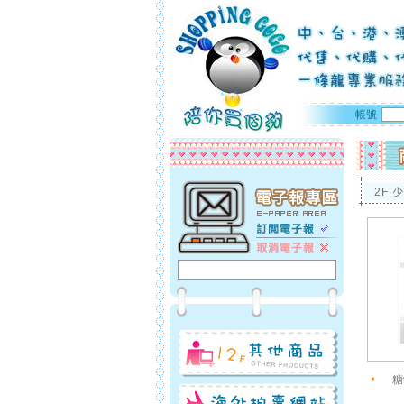
帳號
2F 
糖