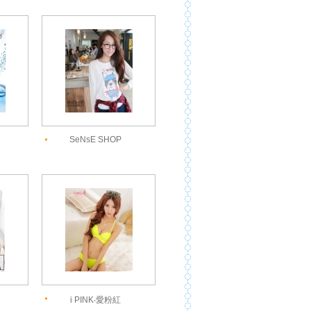
SeNsE SHOP
i PINK‧愛粉紅