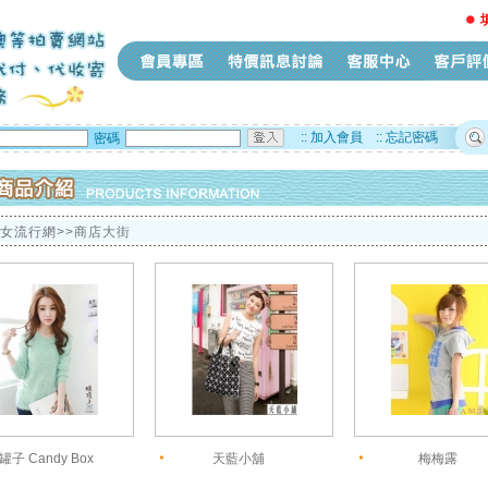
::
加入會員
::
忘記密碼
密碼
少女流行網>>商店大街
罐子 Candy Box
天藍小舖
梅梅露