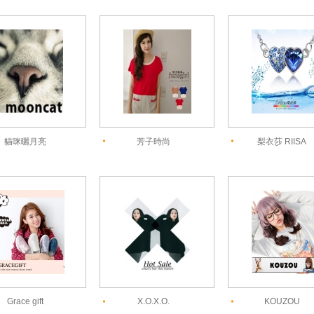
貓咪曬月亮
芳子時尚
梨衣莎 RIISA
Grace gift
X.O.X.O.
KOUZOU