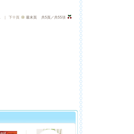
.
｜
下十頁
最末頁
共5頁／共55項