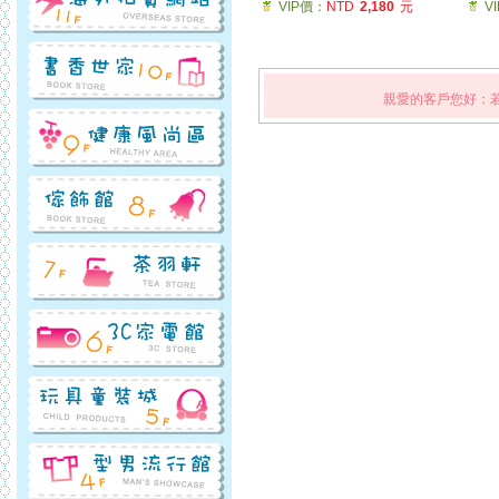
VIP價：
NTD
2,180
元
V
親愛的客戶您好：