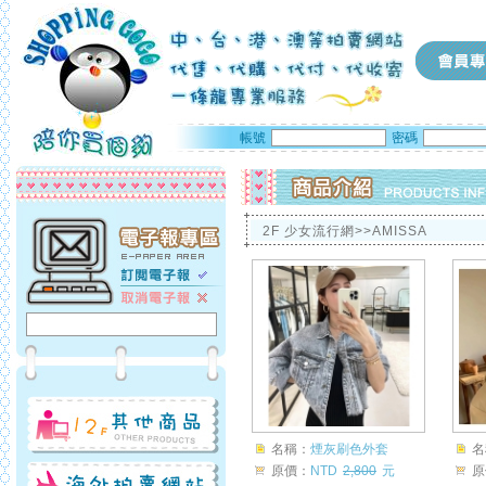
帳號
密碼
2F 少女流行網>>AMISSA
名稱：
煙灰刷色外套
名
原價：
NTD
2,800
元
原