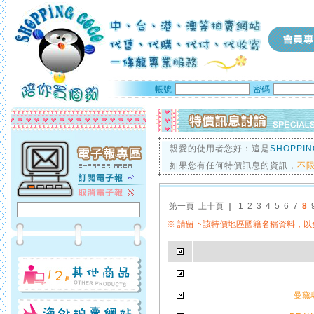
帳號
密碼
親愛的使用者您好：這是
SHOPPI
如果您有任何特價訊息的資訊，
不
第一頁
上十頁
｜
1
2
3
4
5
6
7
8
※ 請留下該特價地區國籍名稱資料，以免
曼黛