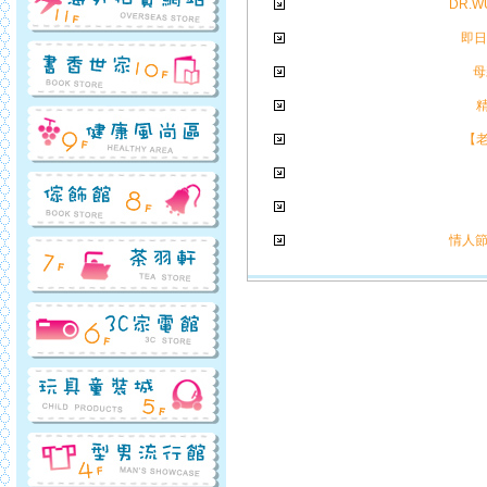
DR.
即日
母
【老
情人節