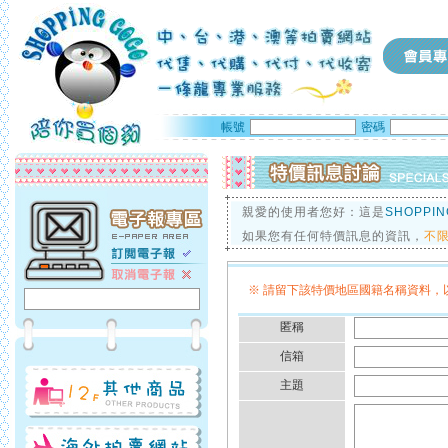
帳號
密碼
親愛的使用者您好：這是
SHOPPI
如果您有任何特價訊息的資訊，
不
※ 請留下該特價地區國籍名稱資料，以
匿稱
信箱
主題