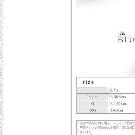
s i z e
頭周り
フリー
56-58.5cm
XL
58.5-61cm
BIG
61-63cm
※高さの表記が同じ場合、デザインや形に
（平置き）との記載がある場合、素材が柔
下さいませ。