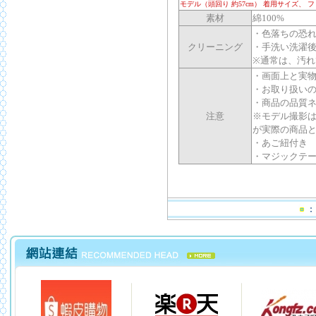
モデル（頭回り 約57cm） 着用サイズ、 フリ
素材
綿100%
・色落ちの恐
クリーニング
・手洗い洗濯
※通常は、汚
・画面上と実
・お取り扱い
・商品の品質
注意
※モデル撮影
が実際の商品
・あご紐付き
・マジックテ