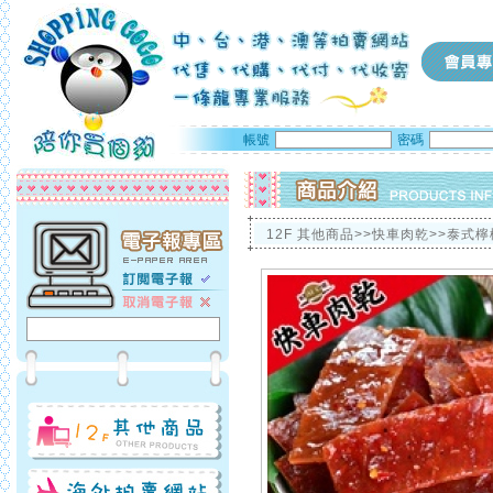
帳號
密碼
12F 其他商品>>快車肉乾>>泰式檸