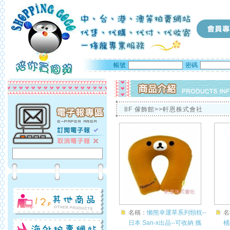
帳號
密碼
8F 傢飾館>>軒恩株式會社
名稱：
懶熊幸運草系列頸枕--
名
日本 San-x出品--可收納 攜
桶