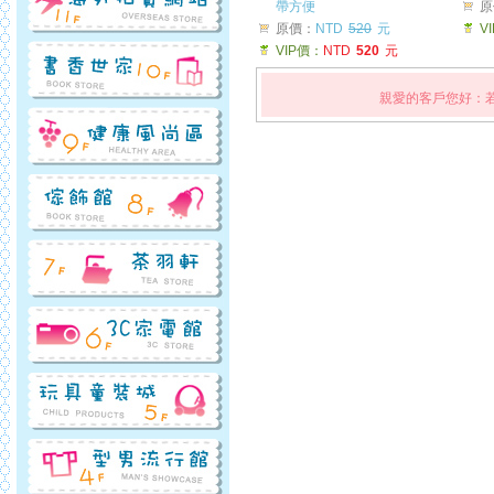
帶方便
原
原價：
NTD
520
元
V
VIP價：
NTD
520
元
親愛的客戶您好：